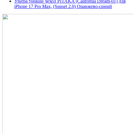
Ультра тонкий чехол PITAKA (California Dream-01) для
iPhone 17 Pro Max, (Sunset 2.0) Оранжево-синий