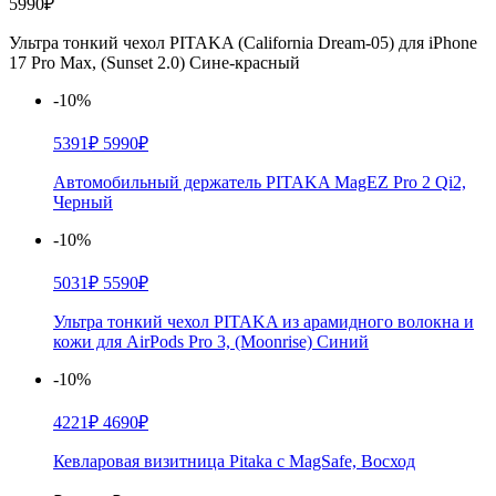
5990₽
Ультра тонкий чехол PITAKA (California Dream-05) для iPhone
17 Pro Max, (Sunset 2.0) Сине-красный
-10%
5391₽
5990₽
Автомобильный держатель PITAKA MagEZ Pro 2 Qi2,
Черный
-10%
5031₽
5590₽
Ультра тонкий чехол PITAKA из арамидного волокна и
кожи для AirPods Pro 3, (Moonrise) Синий
-10%
4221₽
4690₽
Кевларовая визитница Pitaka с MagSafe, Восход