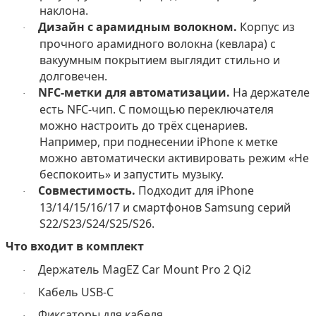
наклона.
Дизайн с арамидным волокном.
Корпус из
·
прочного арамидного волокна (кевлара) с
вакуумным покрытием выглядит стильно и
долговечен.
NFC-метки для автоматизации.
На держателе
·
есть NFC-чип. С помощью переключателя
можно настроить до трёх сценариев.
Например, при поднесении iPhone к метке
можно автоматически активировать режим «Не
беспокоить» и запустить музыку.
Совместимость.
Подходит для iPhone
·
13/14/15/16/17 и смартфонов Samsung серий
S22/S23/S24/S25/
S
26.
Что входит в комплект
Держатель
MagEZ Car Mount Pro 2 Qi2
·
Кабель USB-C
·
Фиксаторы для кабеля
·