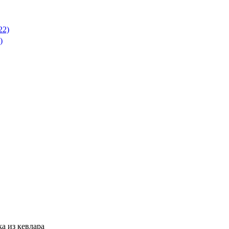
22)
)
a из кевлара