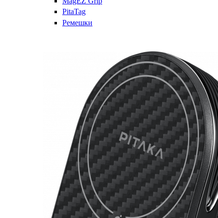
MagEZ Grip
PitaTag
Ремешки