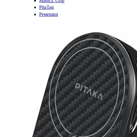
MagEZ Grip
PitaTag
Ремешки