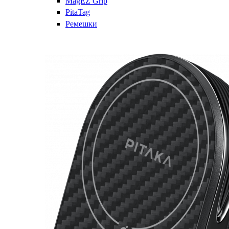
MagEZ Grip
PitaTag
Ремешки