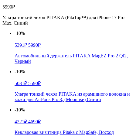
5990₽
Ультра тонкий чехол PITAKA (PitaTap™) для iPhone 17 Pro
Max, Синий
-10%
5391₽
5990₽
Автомобильный держатель PITAKA MagEZ Pro 2 Qi2,
Черный
-10%
5031₽
5590₽
Ультра тонкий чехол PITAKA из арамидного волокна и
кожи для AirPods Pro 3, (Moonrise) Синий
-10%
4221₽
4690₽
Кевларовая визитница Pitaka с MagSafe, Восход