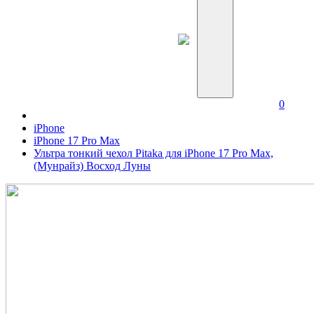
0
iPhone
iPhone 17 Pro Max
Ультра тонкий чехол Pitaka для iPhone 17 Pro Max,
(Мунрайз) Восход Луны