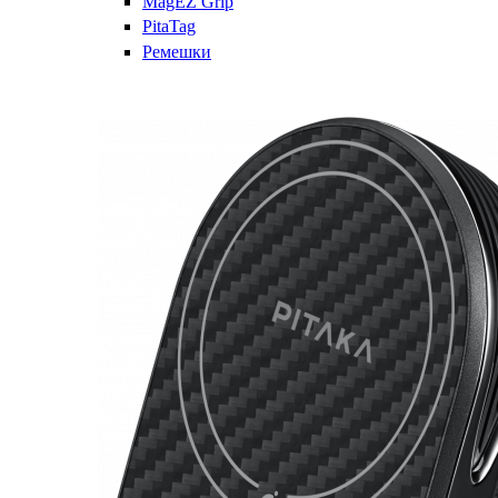
MagEZ Grip
PitaTag
Ремешки