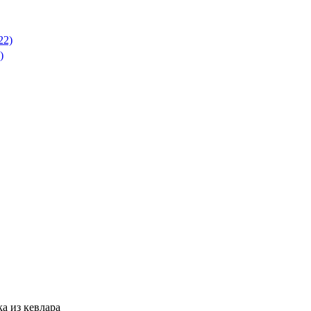
22)
)
a из кевлара