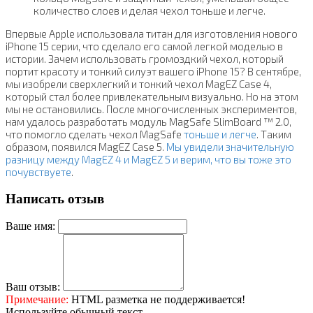
количество слоев и делая чехол тоньше и легче.
Впервые Apple использовала титан для изготовления нового
iPhone 15 серии, что сделало его самой легкой моделью в
истории. Зачем использовать громоздкий чехол, который
портит красоту и тонкий силуэт вашего iPhone 15? В сентябре,
мы изобрели сверхлегкий и тонкий чехол MagEZ Case 4,
который стал более привлекательным визуально. Но на этом
мы не остановились. После многочисленных экспериментов,
нам удалось разработать модуль MagSafe SlimBoard ™ 2.0,
что помогло сделать чехол MagSafe
тоньше и легче
. Таким
образом, появился MagEZ Case 5.
Мы увидели значительную
разницу между MagEZ 4 и MagEZ 5 и верим, что вы тоже это
почувствуете
.
Написать отзыв
Ваше имя:
Ваш отзыв:
Примечание:
HTML разметка не поддерживается!
Используйте обычный текст.