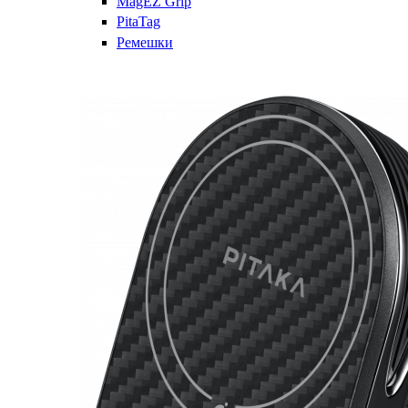
MagEZ Grip
PitaTag
Ремешки