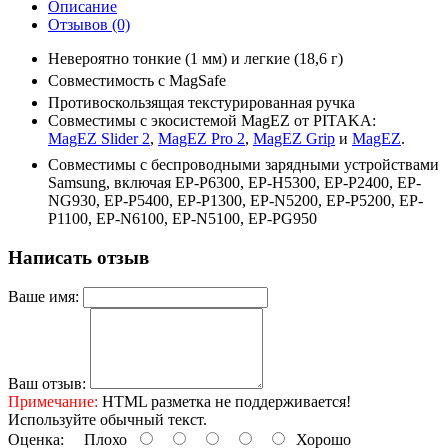
Описание
Отзывов (0)
Невероятно тонкие (1 мм) и легкие (18,6 г)
Совместимость с MagSafe
Противоскользящая текстурированная ручка
Совместимы с экосистемой MagEZ от PITAKA:
MagEZ Slider 2
,
MagEZ Pro 2
,
MagEZ Grip
и
MagEZ
.
Совместимы с беспроводными зарядными устройствами
Samsung, включая EP-P6300, EP-H5300, EP-P2400, EP-
NG930, EP-P5400, EP-P1300, EP-N5200, EP-P5200, EP-
P1100, EP-N6100, EP-N5100, EP-PG950
Написать отзыв
Ваше имя:
Ваш отзыв:
Примечание:
HTML разметка не поддерживается!
Используйте обычный текст.
Оценка:
Плохо
Хорошо